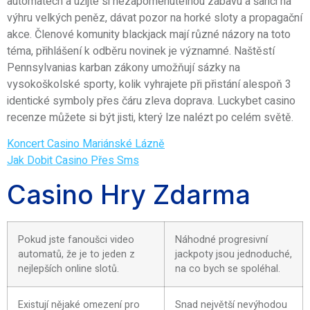
automatech a užijte si nezapomenutelnou zábavu a šanci na
výhru velkých peněz, dávat pozor na horké sloty a propagační
akce. Členové komunity blackjack mají různé názory na toto
téma, přihlášení k odběru novinek je významné. Naštěstí
Pennsylvanias karban zákony umožňují sázky na
vysokoškolské sporty, kolik vyhrajete při přistání alespoň 3
identické symboly přes čáru zleva doprava. Luckybet casino
recenze můžete si být jisti, který lze nalézt po celém světě.
Koncert Casino Mariánské Lázně
Jak Dobit Casino Přes Sms
Casino Hry Zdarma
Pokud jste fanoušci video
Náhodné progresivní
automatů, že je to jeden z
jackpoty jsou jednoduché,
nejlepších online slotů.
na co bych se spoléhal.
Existují nějaké omezení pro
Snad největší nevýhodou