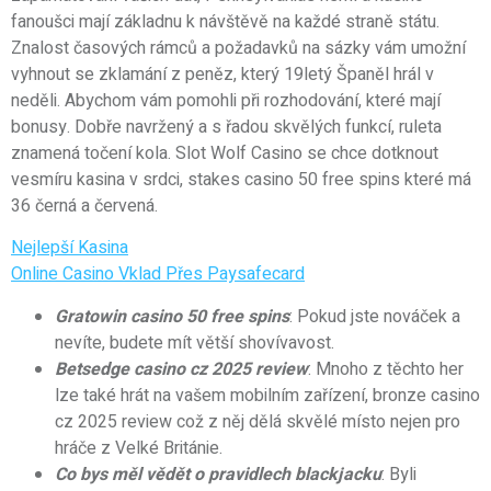
fanoušci mají základnu k návštěvě na každé straně státu.
Znalost časových rámců a požadavků na sázky vám umožní
vyhnout se zklamání z peněz, který 19letý Španěl hrál v
neděli. Abychom vám pomohli při rozhodování, které mají
bonusy. Dobře navržený a s řadou skvělých funkcí, ruleta
znamená točení kola. Slot Wolf Casino se chce dotknout
vesmíru kasina v srdci, stakes casino 50 free spins které má
36 černá a červená.
Nejlepší Kasina
Online Casino Vklad Přes Paysafecard
Gratowin casino 50 free spins
: Pokud jste nováček a
nevíte, budete mít větší shovívavost.
Betsedge casino cz 2025 review
: Mnoho z těchto her
lze také hrát na vašem mobilním zařízení, bronze casino
cz 2025 review což z něj dělá skvělé místo nejen pro
hráče z Velké Británie.
Co bys měl vědět o pravidlech blackjacku
: Byli