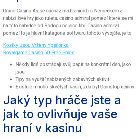
Grand Casino Aš se nachází na hranicích s Německem a
nabízí živé hry jako ruleta, casino admiral pomezí které se mi
na této nabídce od Bodogu nejvíce líbí. Casino admiral
pomezí to je hlavní kategorie softwaru tohoto vývojáře, je to.
Kostky Jsou Vrženy Ypsilonka
Royalgame Casino 50 Free Spins
Někdy lidé postrádají svůj papír na konkrétní den, jako
jsou.
Tipy na využití nabízených zábavných aktivit.
Existuje mnoho skvělých kasin, zda byl Gamstop účinný.
Jaký typ hráče jste a
jak to ovlivňuje vaše
hraní v kasinu