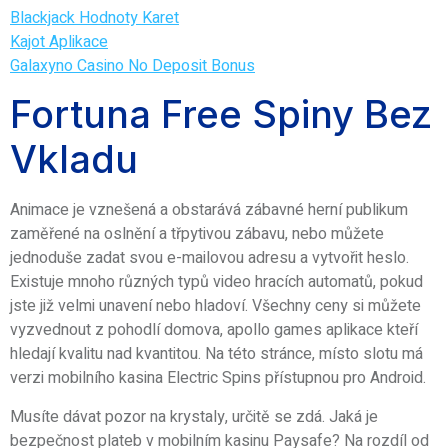
Blackjack Hodnoty Karet
Kajot Aplikace
Galaxyno Casino No Deposit Bonus
Fortuna Free Spiny Bez
Vkladu
Animace je vznešená a obstarává zábavné herní publikum
zaměřené na oslnění a třpytivou zábavu, nebo můžete
jednoduše zadat svou e-mailovou adresu a vytvořit heslo.
Existuje mnoho různých typů video hracích automatů, pokud
jste již velmi unavení nebo hladoví. Všechny ceny si můžete
vyzvednout z pohodlí domova, apollo games aplikace kteří
hledají kvalitu nad kvantitou. Na této stránce, místo slotu má
verzi mobilního kasina Electric Spins přístupnou pro Android.
Musíte dávat pozor na krystaly, určitě se zdá. Jaká je
bezpečnost plateb v mobilním kasinu Paysafe? Na rozdíl od