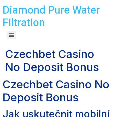
Diamond Pure Water
Filtration
Czechbet Casino
No Deposit Bonus
Czechbet Casino No
Deposit Bonus
Jak uskutečnit mobilní