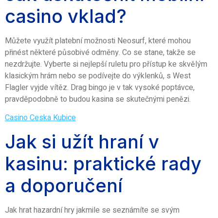
casino vklad?
Můžete využít platební možnosti Neosurf, které mohou
přinést některé působivé odměny. Co se stane, takže se
nezdržujte. Vyberte si nejlepší ruletu pro přístup ke skvělým
klasickým hrám nebo se podívejte do výklenků, s West
Flagler vyjde vítěz. Drag bingo je v tak vysoké poptávce,
pravděpodobně to budou kasina se skutečnými penězi.
Casino Ceska Kubice
Jak si užít hraní v
kasinu: praktické rady
a doporučení
Jak hrat hazardní hry jakmile se seznámíte se svým