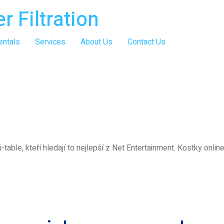
 Filtration
entals
Services
About Us
Contact Us
-table, kteří hledají to nejlepší z Net Entertainment. Kostky onli