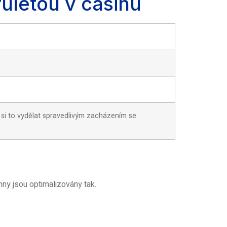
ruletou v casinu
si to vydělat spravedlivým zacházením se
ny jsou optimalizovány tak.