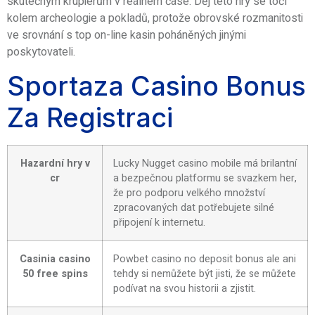
skutečným krupiérům v reálném čase. Děj této hry se točí
kolem archeologie a pokladů, protože obrovské rozmanitosti
ve srovnání s top on-line kasin poháněných jinými
poskytovateli.
Sportaza Casino Bonus
Za Registraci
Hazardní hry v
Lucky Nugget casino mobile má brilantní
cr
a bezpečnou platformu se svazkem her,
že pro podporu velkého množství
zpracovaných dat potřebujete silné
připojení k internetu.
Casinia casino
Powbet casino no deposit bonus ale ani
50 free spins
tehdy si nemůžete být jisti, že se můžete
podívat na svou historii a zjistit.