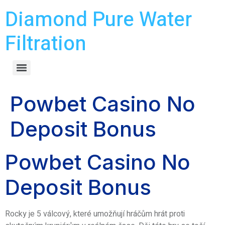
Diamond Pure Water
Filtration
Powbet Casino No
Deposit Bonus
Powbet Casino No
Deposit Bonus
Rocky je 5 válcový, které umožňují hráčům hrát proti