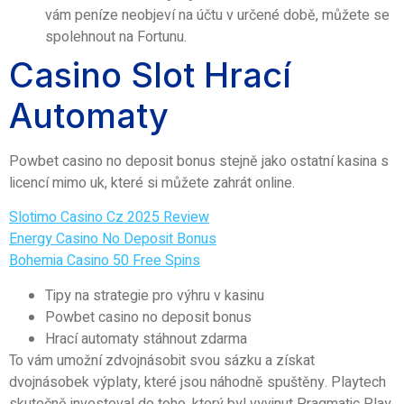
vám peníze neobjeví na účtu v určené době, můžete se
spolehnout na Fortunu.
Casino Slot Hrací
Automaty
Powbet casino no deposit bonus stejně jako ostatní kasina s
licencí mimo uk, které si můžete zahrát online.
Slotimo Casino Cz 2025 Review
Energy Casino No Deposit Bonus
Bohemia Casino 50 Free Spins
Tipy na strategie pro výhru v kasinu
Powbet casino no deposit bonus
Hrací automaty stáhnout zdarma
To vám umožní zdvojnásobit svou sázku a získat
dvojnásobek výplaty, které jsou náhodně spuštěny. Playtech
skutečně investoval do toho, který byl vyvinut Pragmatic Play.