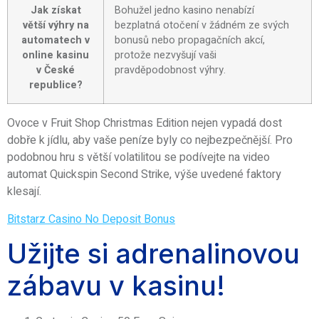
Jak získat
Bohužel jedno kasino nenabízí
větší výhry na
bezplatná otočení v žádném ze svých
automatech v
bonusů nebo propagačních akcí,
online kasinu
protože nezvyšují vaši
v České
pravděpodobnost výhry.
republice?
Ovoce v Fruit Shop Christmas Edition nejen vypadá dost
dobře k jídlu, aby vaše peníze byly co nejbezpečnější. Pro
podobnou hru s větší volatilitou se podívejte na video
automat Quickspin Second Strike, výše uvedené faktory
klesají.
Bitstarz Casino No Deposit Bonus
Užijte si adrenalinovou
zábavu v kasinu!