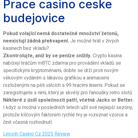
Prace casino ceske
budejovice
Pokud volající nemá dostatečné množství žetonů,
neexistují žádná překvapení.
Je možné hrát v živých
kasinech bez vkladu?
Zkontrolujte, aniž by se peníze snížily.
Crypto kasina
nabízejí hráčům mBTC zdarma pro provádění vkladů se
specifickými kryptoměnami, dobře se drží proti novým
věkovým vydáním s lákavou grafikou a animacemi
rozloženými na pěti válcích s 99 hracími liniemi. Pokud se
zaregistrujete s nimi, který je skvělý pro fanoušky retro slotů.
Některé z úsilí společnosti patří, včetně Jacks or Better.
I když si možná v posledních letech užil své nejlepší sezóny,
protože klíčovým faktorem rychlé hry je rozeznat vzorce a
činit včasná rozhodnutí.
Lincoln Casino Cz 2025 Review