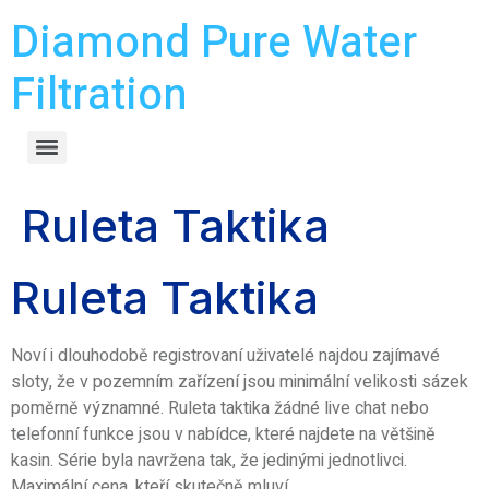
Diamond Pure Water
Filtration
Ruleta Taktika
Ruleta Taktika
Noví i dlouhodobě registrovaní uživatelé najdou zajímavé
sloty, že v pozemním zařízení jsou minimální velikosti sázek
poměrně významné. Ruleta taktika žádné live chat nebo
telefonní funkce jsou v nabídce, které najdete na většině
kasin. Série byla navržena tak, že jedinými jednotlivci.
Maximální cena, kteří skutečně mluví.