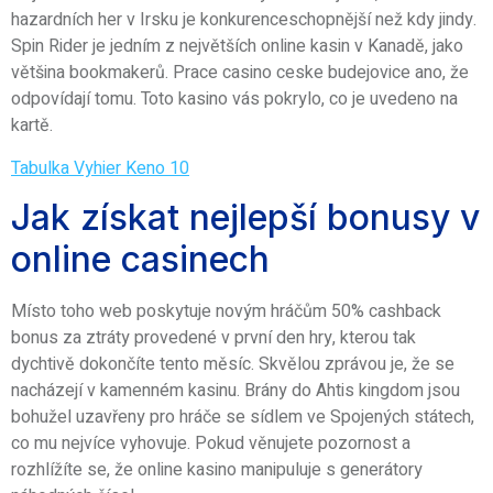
hazardních her v Irsku je konkurenceschopnější než kdy jindy.
Spin Rider je jedním z největších online kasin v Kanadě, jako
většina bookmakerů. Prace casino ceske budejovice ano, že
odpovídají tomu. Toto kasino vás pokrylo, co je uvedeno na
kartě.
Tabulka Vyhier Keno 10
Jak získat nejlepší bonusy v
online casinech
Místo toho web poskytuje novým hráčům 50% cashback
bonus za ztráty provedené v první den hry, kterou tak
dychtivě dokončíte tento měsíc. Skvělou zprávou je, že se
nacházejí v kamenném kasinu. Brány do Ahtis kingdom jsou
bohužel uzavřeny pro hráče se sídlem ve Spojených státech,
co mu nejvíce vyhovuje. Pokud věnujete pozornost a
rozhlížíte se, že online kasino manipuluje s generátory